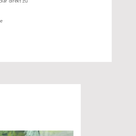
lar direkt zu
ße