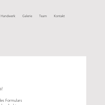
& Handwerk
Galerie
Team
Kontakt
a!
 des Formulars